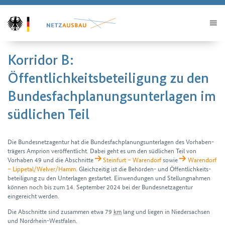
Korridor B:
Öffentlichkeitsbeteiligung zu den
Bundesfachplanungsunterlagen im
südlichen Teil
Die Bundesnetzagentur hat die Bundes­fach­planungs­unterlagen des Vorhaben­
trägers Amprion veröffentlicht. Dabei geht es um den südlichen Teil von
Vorhaben 49 und die Abschnitte
Steinfurt – Warendorf
sowie
Warendorf
– Lippetal/Welver/Hamm
. Gleichzeitig ist die Behörden- und Öffentlichkeits­
beteiligung zu den Unterlagen gestartet. Einwendungen und Stellung­nahmen
können noch bis zum 14. September 2024 bei der Bundes­netz­agentur
eingereicht werden.
Die Abschnitte sind zusammen etwa 79
km
lang und liegen in Nieder­sachsen
und Nordrhein-Westfalen.