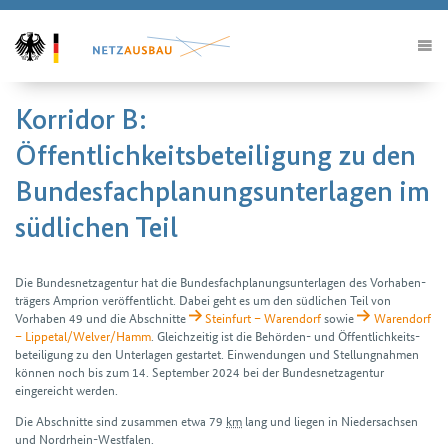
Korridor B:
Öffentlichkeitsbeteiligung zu den
Bundesfachplanungsunterlagen im
südlichen Teil
Die Bundesnetzagentur hat die Bundes­fach­planungs­unterlagen des Vorhaben­
trägers Amprion veröffentlicht. Dabei geht es um den südlichen Teil von
Vorhaben 49 und die Abschnitte
Steinfurt – Warendorf
sowie
Warendorf
– Lippetal/Welver/Hamm
. Gleichzeitig ist die Behörden- und Öffentlichkeits­
beteiligung zu den Unterlagen gestartet. Einwendungen und Stellung­nahmen
können noch bis zum 14. September 2024 bei der Bundes­netz­agentur
eingereicht werden.
Die Abschnitte sind zusammen etwa 79
km
lang und liegen in Nieder­sachsen
und Nordrhein-Westfalen.