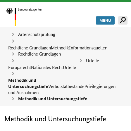
MENU
Artenschutzprüfung
Rechtliche Grundlagen
Methodik
Informationsquellen
Rechtliche Grundlagen
Urteile
Europarecht
Nationales Recht
Urteile
Methodik und
Untersuchungstiefe
Verbotstatbestände
Privilegierungen
und Ausnahmen
Methodik und Untersuchungstiefe
Methodik und Untersuchungstiefe