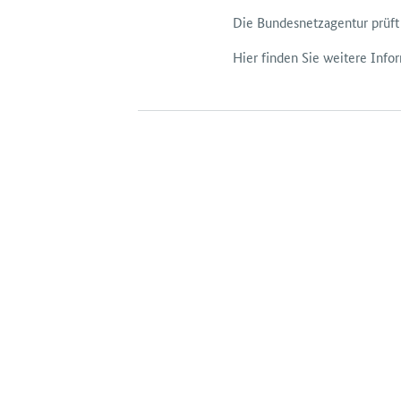
Die Bundes­netz­agentur prüft
Hier finden Sie weitere Inf
H2Teilen