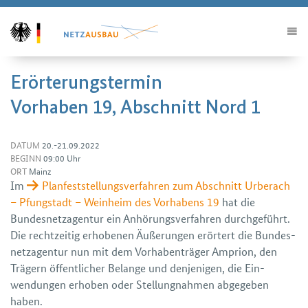
Erörterungstermin
Vorhaben 19, Abschnitt Nord 1
DATUM
20.-21.09.2022
BEGINN
09:00 Uhr
ORT
Mainz
Im
Plan­feststellungs­verfahren zum Abschnitt Urberach
– Pfungstadt – Weinheim des Vorhabens 19
hat die
Bundes­netz­agentur ein Anhörungs­verfahren durch­geführt.
Die recht­zeitig erhobenen Äußerungen erörtert die Bundes­
netz­agentur nun mit dem Vorhaben­träger Amprion, den
Trägern öffentlicher Belange und den­jenigen, die Ein­
wendungen erhoben oder Stellung­nahmen ab­gegeben
haben.