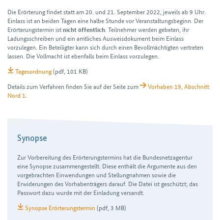
Die Erörterung findet statt am 20. und 21. September 2022, jeweils ab 9 Uhr.
Einlass ist an beiden Tagen eine halbe Stunde vor Veranstaltungs­beginn. Der
Erörterungs­termin ist
. Teil­nehmer werden gebeten, ihr
nicht öffentlich
Ladungs­schreiben und ein amtliches Ausweis­dokument beim Ein­lass
vorzulegen. Ein Beteiligter kann sich durch einen Bevoll­mächtigten ver­treten
lassen. Die Voll­macht ist ebenfalls beim Einlass vor­zulegen.
Tagesordnung
(pdf, 101 KB)
Details zum Verfahren finden Sie auf der Seite zum
Vorhaben 19, Abschnitt
Nord 1
.
Synopse
Zur Vorbereitung des Erörterungs­termins hat die Bundes­netz­agentur
eine Synopse zusammen­gestellt. Diese enthält die Argumente aus den
vor­gebrachten Ein­wendungen und Stellung­nahmen sowie die
Erwiderungen des Vorhaben­trägers darauf. Die Datei ist geschützt; das
Passwort dazu wurde mit der Einladung versandt.
Synopse Erörterungstermin
(pdf, 3 MB)