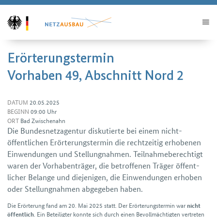
Erörterungstermin
Vorhaben 49, Abschnitt Nord 2
DATUM
20.05.2025
BEGINN
09:00 Uhr
ORT
Bad Zwischenahn
Die Bundes­netz­agentur diskutierte bei einem nicht­
öffentlichen Erörterungs­termin die rechtzeitig erhobenen
Ein­wendungen und Stellung­nahmen. Teilnahme­berechtigt
waren der Vorhaben­träger, die betroffenen Träger öffent­
licher Belange und diejenigen, die Ein­wendungen erhoben
oder Stellung­nahmen abgegeben haben.
Die Erörterung fand am 20. Mai 2025 statt. Der Erörterungs­termin war
nicht
. Ein Beteiligter konnte sich durch einen Bevoll­mächtigten ver­treten
öffentlich