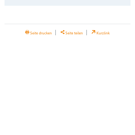
H2Teilen
Seite drucken
Seite teilen
Kurzlink