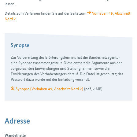
lassen.
Details zum Verfahren finden Sie auf der Seite zum
Vorhaben 49, Abschnitt
Nord 2
.
Synopse
Zur Vorbereitung des Erörterungs­termins hat die Bundes­netz­agentur
eine Synopse zusammen­gestellt. Diese enthält die Argumente aus den
vor­gebrachten Ein­wendungen und Stellung­nahmen sowie die
Erwiderungen des Vorhaben­trägers darauf. Die Datei ist geschützt; das
Passwort dazu wurde mit der Einladung versandt.
Synopse (Vorhaben 49, Abschnitt Nord 2)
(pdf, 2 MB)
Adresse
Wandelhalle