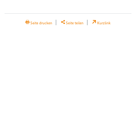
H2Teilen
Seite drucken
Seite teilen
Kurzlink