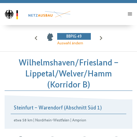
BBPlG 49
Auswahl ändern
Wilhelmshaven/​Friesland –
Lippetal/​Welver/​Hamm
(Korridor B)
Steinfurt – Warendorf (Abschnitt Süd 1)
etwa 58 km | Nordrhein-Westfalen | Amprion