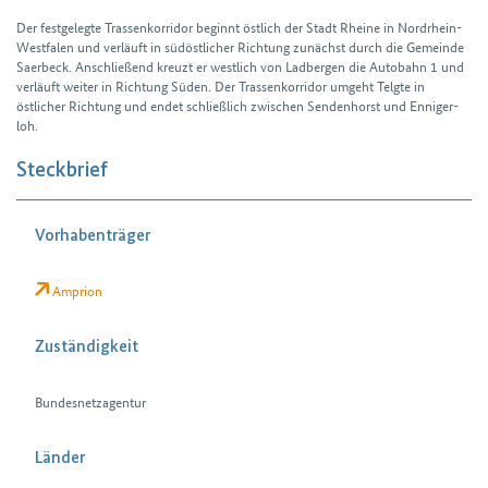
Der festgelegte Trassen­korridor beginnt östlich der Stadt Rheine in Nord­rhein-
West­falen und verläuft in süd­östlicher Richtung zunächst durch die Gemeinde
Saer­beck. Anschließend kreuzt er west­lich von Lad­bergen die Autobahn 1 und
verläuft weiter in Richtung Süden. Der Trassen­korridor umgeht Telgte in
östlicher Richtung und endet schließlich zwischen Senden­horst und Enniger­
loh.
Steckbrief
Vorhabenträger
Amprion
Zuständigkeit
Bundesnetzagentur
Länder