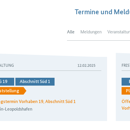
Termine und Mel
Alle
Meldungen
Veranstaltu
ALTUNG
12.02.2025
FRIS
G 19
Abschnitt Süd 1
ststellung
Pl
ngstermin Vorhaben 19, Abschnitt Süd 1
Öffe
in-Leopoldshafen
Vorh