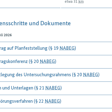
etwa 31
km
ensschritte und Dokumente
uli 2026
rag auf Planfeststellung (§ 19
NABEG
)
ragskonferenz (§ 20
NABEG
)
tlegung des Untersuchungsrahmens (§ 20
NABEG
)
n und Unterlagen (§ 21
NABEG
)
örungsverfahren (§ 22
NABEG
)