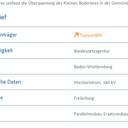
ive umfasst die Über­spannung des Kleinen Bodensees in der Gemeind
ief
TransnetBW
nträger
Bundesnetzagentur
igkeit
Baden-Württemberg
Wechselstrom, 380 kV
che Daten
Freileitung
se
Parallelneubau; Ersatzneuba