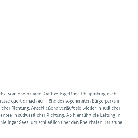
chst vom ehemaligen Kraft­werks­gelände Philipps­burg nach
 Trasse quert danach auf Höhe des sogenannten Bürger­parks in
icher Richtung. Anschließend verläuft sie wieder in südlicher
n­see in süd­westlicher Richtung. Ab hier führt die Leitung in
nielinger Sees, um schließlich über den Rhein­hafen Karlsruhe