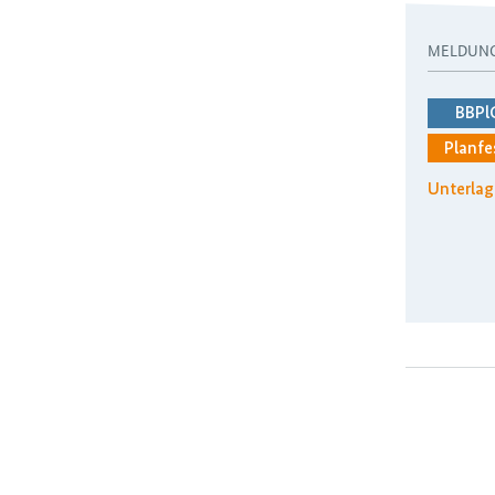
MELDUN
BBPl
Planfe
Unterlag