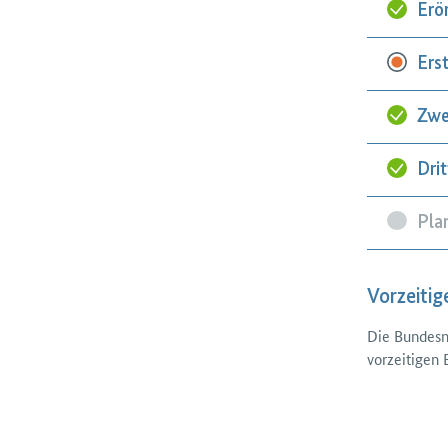
Erö
Ers
Zwe
Dri
Pla
Vorzeitig
Die Bundesne
vorzeitigen