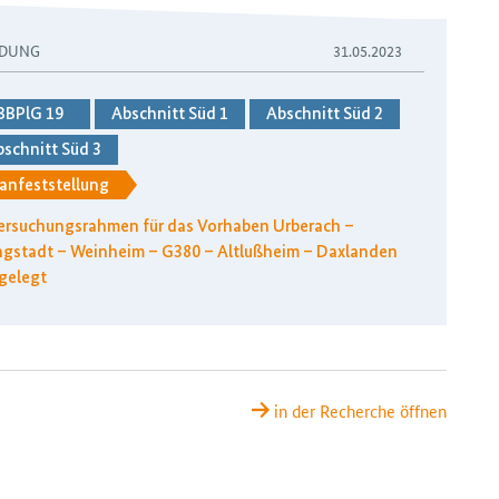
DUNG
31.05.2023
BBPlG 19
Abschnitt Süd 1
Abschnitt Süd 2
schnitt Süd 3
anfeststellung
ersuchungsrahmen für das Vorhaben Urberach –
ngstadt – Weinheim – G380 – Altlußheim – Daxlanden
gelegt
in der Recherche öffnen