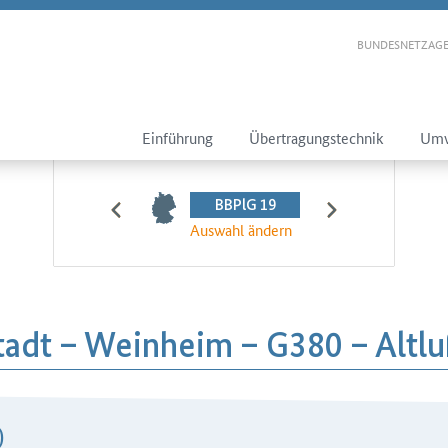
BUNDESNETZAGE
Einführung
Übertragungstechnik
Umw
BBPlG 19
Auswahl ändern
tadt – Weinheim – G380 – Altl
)