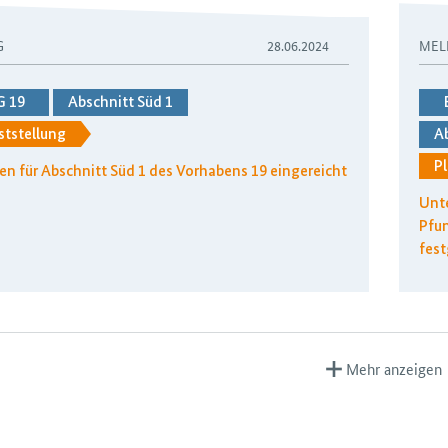
G
28.06.2024
MEL
G 19
Abschnitt Süd 1
ststellung
Ab
Pl
en für Abschnitt Süd 1 des Vorhabens 19 eingereicht
Unt
Pfu
fest
Mehr anzeigen