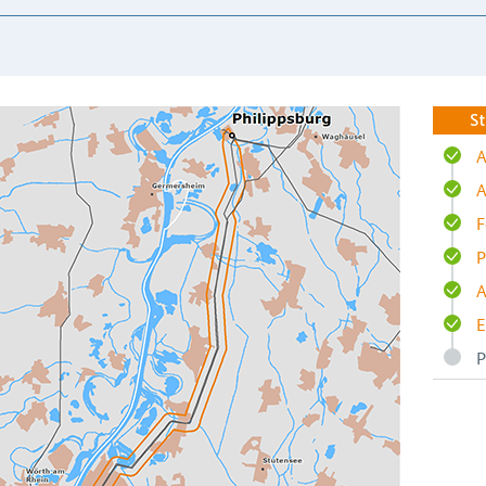
St
A
A
F
P
A
E
P