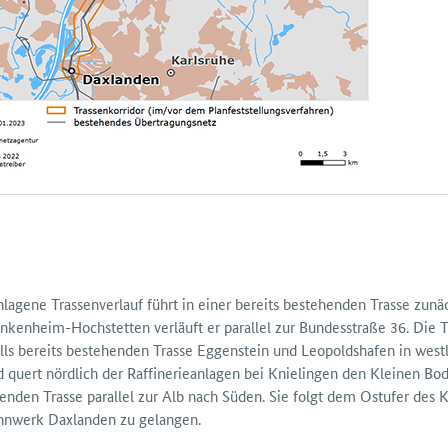
lagene Trassen­verlauf führt in einer bereits bestehenden Trasse zunä
nken­heim-Hoch­stetten verläuft er parallel zur Bundes­straße 36. Die
lls bereits bestehenden Trasse Eggen­stein und Leopolds­hafen in westl
 quert nördlich der Raffinerie­anlagen bei Knielingen den Kleinen Bode
enden Trasse parallel zur Alb nach Süden. Sie folgt dem Ostufer des K
­werk Daxlanden zu gelangen.