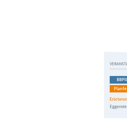
VERANST
BBPl
Planfe
Erörteru
Eggenste