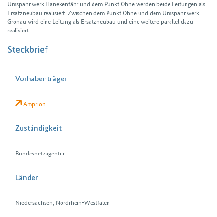
Umspann­werk Hanekenfähr und dem Punkt Ohne werden beide Leitungen als
Ersatz­neubau realisiert. Zwischen dem Punkt Ohne und dem Umspann­werk
Gronau wird eine Leitung als Ersatz­neubau und eine weitere parallel dazu
realisiert.
Steckbrief
Vorhabenträger
Amprion
Zuständigkeit
Bundesnetzagentur
Länder
Niedersachsen, Nordrhein-Westfalen