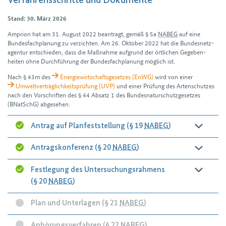
Verfahrensschritte und Dokumente
Stand: 30. März 2026
Amprion hat am 31. August 2022 beantragt, gemäß § 5a
NABEG
auf eine
Bundes­fach­planung zu verzichten. Am 26. Oktober 2022 hat die Bundes­netz­
agentur ent­schieden, dass die Maßnahme aufgrund der örtlichen Gegeben­
heiten ohne Durch­führung der Bundes­fach­planung möglich ist.
Nach § 43m des
Energie­wirtschafts­gesetzes (EnWG)
wird von einer
Umwelt­verträglichkeits­prüfung (UVP)
und einer Prüfung des Arten­schutzes
nach den Vor­schriften des § 44 Absatz 1 des Bundes­naturschutz­gesetzes
(BNatSchG) abgesehen.
Antrag auf Planfeststellung (§ 19
NABEG
)
Antragskonferenz (§ 20
NABEG
)
Festlegung des Untersuchungsrahmens
(§ 20
NABEG
)
Plan und Unterlagen (§ 21
NABEG
)
Anhörungsverfahren (§ 22
NABEG
)