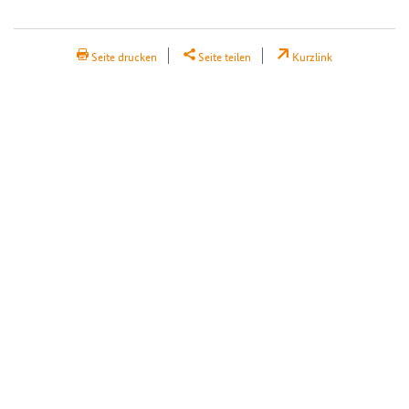
H2Teilen
Seite drucken
Seite teilen
Kurzlink