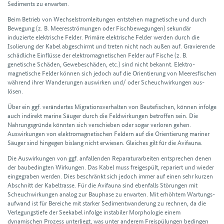
Sediments zu erwarten.
Beim Betrieb von Wechselstrom­leitungen entstehen magnetische und durch
Bewegung (z. B. Meeres­strömungen oder Fisch­bewegungen) sekundär
induzierte elektrische Felder. Primäre elektrische Felder werden durch die
Isolierung der Kabel abgeschirmt und treten nicht nach außen auf. Gravierende
schädliche Einflüsse der elektro­magnetischen Felder auf Fische (z. B.
genetische Schäden, Gewebe­schäden, etc.) sind nicht bekannt. Elektro­
magnetische Felder können sich jedoch auf die Orientierung von Meeres­fischen
während ihrer Wanderungen auswirken und/ oder Scheuch­wirkungen aus­
lösen.
Über ein ggf. verändertes Migrations­verhalten von Beute­fischen, können infolge
auch indirekt marine Säuger durch die Feld­wirkungen betroffen sein. Die
Nahrungs­gründe könnten sich verschieben oder sogar verloren gehen.
Auswirkungen von elektro­magnetischen Feldern auf die Orientierung mariner
Säuger sind hingegen bislang nicht erwiesen. Gleiches gilt für die Avi­fauna.
Die Auswirkungen von ggf. anfallenden Reparatur­arbeiten entsprechen denen
der bau­bedingten Wirkungen. Das Kabel muss frei­gespült, repariert und wieder
eingegraben werden. Dies beschränkt sich jedoch immer auf einen sehr kurzen
Abschnitt der Kabel­trasse. Für die Avi­fauna sind eben­falls Störungen mit
Scheuch­wirkungen analog zur Bau­phase zu erwarten. Mit erhöhtem Wartungs­
aufwand ist für Bereiche mit starker Sediment­wanderung zu rechnen, da die
Verlegungs­tiefe der See­kabel infolge instabiler Morpho­logie einem
dynamischen Prozess unter­liegt, was unter anderem Frei­spülungen bedingen