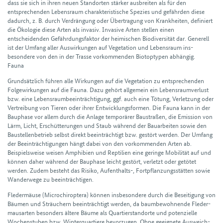
dass sie sich in ihren neuen Stand­orten stärker ausbreiten als für den
entsprechenden Lebens­raum charakteristische Spezies und gefährden diese
dadurch, z. B. durch Verdrängung oder Über­tragung von Krank­heiten, definiert
die Ökologie diese Arten als invasiv. Invasive Arten stellen einen
entscheidenden Gefährdungs­faktor der heimischen Biodiversität dar. Generell
ist der Umfang aller Aus­wirkungen auf Vegetation und Lebens­raum ins­
besondere von den in der Trasse vorkommenden Biotoptypen abhängig.
Fauna
Grund­sätzlich führen alle Wirkungen auf die Vegetation zu ent­sprechenden
Folge­wirkungen auf die Fauna. Dazu gehört allgemein ein Lebens­raumverlust
bzw. eine Lebens­raum­beein­trächtigung, ggf. auch eine Tötung, Verletzung oder
Vertreibung von Tieren oder ihrer Entwicklungs­formen. Die Fauna kann in der
Bau­phase vor allem durch die Anlage temporärer Bau­straßen, die Emission von
Lärm, Licht, Erschütterungen und Staub während der Bau­arbeiten sowie den
Bau­stellen­betrieb selbst direkt beein­trächtigt bzw. gestört werden. Der Umfang
der Beein­trächtigungen hängt dabei von den vorkom­menden Arten ab.
Beispiels­weise weisen Amphibien und Reptilien eine geringe Mobilität auf und
können daher während der Bauphase leicht gestört, verletzt oder getötet
werden. Zudem besteht das Risiko, Aufent­halts-, Fort­pflanzungs­stätten sowie
Wander­wege zu beeinträchtigen.
Fleder­mäuse (Microchiroptera) können insbesondere durch die Beseitigung von
Bäumen und Sträuchern beeinträchtigt werden, da baum­bewohnende Fleder­
maus­arten besonders ältere Bäume als Quartier­standorte und potenzielle
Wochen­stuben bzw. Winter­quartiere bevorzugen. Ohne geeignete Aus­weich­