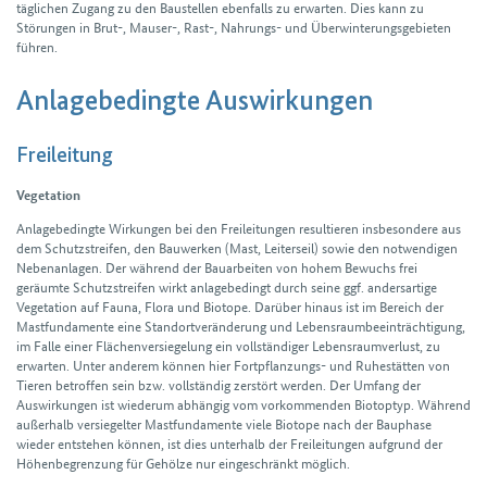
täglichen Zugang zu den Bau­stellen ebenfalls zu erwarten. Dies kann zu
Störungen in Brut-, Mauser-, Rast-, Nahrungs- und Über­winterungsgebieten
führen.
Anlagebedingte Auswirkungen
Freileitung
Vegetation
Anlage­bedingte Wirkungen bei den Freileitungen resultieren insbesondere aus
dem Schutzstreifen, den Bau­werken (Mast, Leiterseil) sowie den notwendigen
Nebenanlagen. Der während der Bau­arbeiten von hohem Bewuchs frei
geräumte Schutz­streifen wirkt anlage­bedingt durch seine ggf. anders­artige
Vegetation auf Fauna, Flora und Biotope. Darüber hinaus ist im Bereich der
Mastfundamente eine Standortveränderung und Lebens­raum­beeinträchtigung,
im Falle einer Flächenversiegelung ein vollständiger Lebens­raum­verlust, zu
erwarten. Unter anderem können hier Fort­pflanzungs- und Ruhe­stätten von
Tieren betroffen sein bzw. vollständig zerstört werden. Der Umfang der
Auswirkungen ist wiederum abhängig vom vorkommenden Bio­top­typ. Während
außerhalb versiegelter Mast­fundamente viele Biotope nach der Bau­phase
wieder entstehen können, ist dies unter­halb der Frei­leitungen auf­grund der
Höhen­begrenzung für Gehölze nur eingeschränkt möglich.