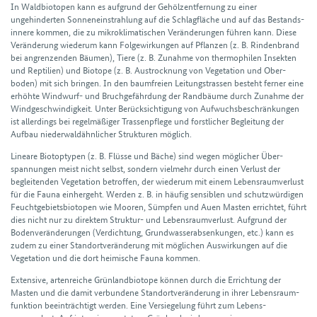
In Wald­bio­topen kann es aufgrund der Gehölz­ent­fernung zu einer
ungehinderten Sonnen­ein­strahlung auf die Schlag­fläche und auf das Bestands­
innere kommen, die zu mikroklimatischen Veränderungen führen kann. Diese
Veränderung wiederum kann Folge­wirkungen auf Pflanzen (z. B. Rinden­brand
bei angrenzenden Bäumen), Tiere (z. B. Zunahme von thermo­philen Insekten
und Reptilien) und Bio­tope (z. B. Austrocknung von Vegetation und Ober­
boden) mit sich bringen. In den baum­freien Leitungs­trassen besteht ferner eine
erhöhte Wind­wurf- und Bruch­gefährdung der Rand­bäume durch Zunahme der
Wind­geschwindig­keit. Unter Berücksichtigung von Aufwuchsbeschränkungen
ist allerdings bei regelmäßiger Trassenpflege und forstlicher Begleitung der
Aufbau niederwaldähnlicher Strukturen möglich.
Lineare Biotoptypen (z. B. Flüsse und Bäche) sind wegen möglicher Über­
spannungen meist nicht selbst, sondern vielmehr durch einen Verlust der
begleitenden Vegetation betroffen, der wiederum mit einem Lebens­raum­verlust
für die Fauna einhergeht. Werden z. B. in häufig sensiblen und schutz­würdigen
Feucht­gebiets­biotopen wie Mooren, Sümpfen und Auen Masten errichtet, führt
dies nicht nur zu direktem Struktur- und Lebensr­aumverlust. Aufgrund der
Bodenveränderungen (Verdichtung, Grund­wasser­absenkungen, etc.) kann es
zudem zu einer Stand­ort­veränderung mit möglichen Auswirkungen auf die
Vegetation und die dort heimische Fauna kommen.
Extensive, arten­reiche Grün­land­biotope können durch die Errichtung der
Masten und die damit verbundene Stand­ort­veränderung in ihrer Lebens­raum­
funktion beein­trächtigt werden. Eine Versiegelung führt zum Lebens­