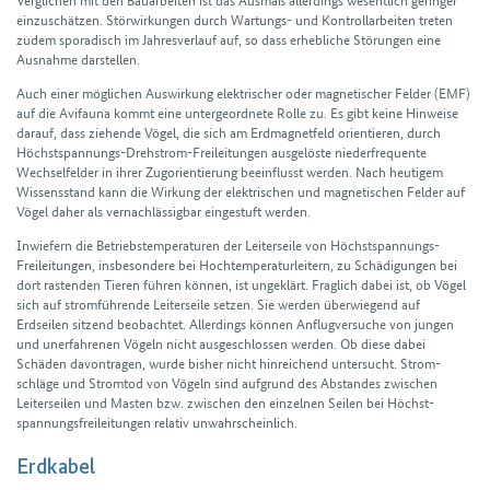
einzuschätzen. Stör­wirkungen durch Wartungs- und Kontroll­arbeiten treten
zudem sporadisch im Jahres­verlauf auf, so dass erhebliche Störungen eine
Ausnahme darstellen.
Auch einer möglichen Auswirkung elektrischer oder magnetischer Felder (EMF)
auf die Avi­fauna kommt eine untergeordnete Rolle zu. Es gibt keine Hinweise
darauf, dass ziehende Vögel, die sich am Erd­magnet­feld orientieren, durch
Höchst­spannungs-Drehstrom-Frei­leitungen ausgelöste nieder­frequente
Wechsel­felder in ihrer Zugorientierung beeinflusst werden. Nach heutigem
Wissens­stand kann die Wirkung der elektrischen und magnetischen Felder auf
Vögel daher als vernach­lässig­bar eingestuft werden.
Inwiefern die Betriebs­temperaturen der Leiterseile von Höchst­spannungs-
Freileitungen, insbesondere bei Hochtemperaturleitern, zu Schädigungen bei
dort rastenden Tieren führen können, ist ungeklärt. Fraglich dabei ist, ob Vögel
sich auf strom­führende Leiterseile setzen. Sie werden überwiegend auf
Erdseilen sitzend beobachtet. Allerdings können Anflug­versuche von jungen
und unerfahrenen Vögeln nicht ausge­schlossen werden. Ob diese dabei
Schäden davontragen, wurde bisher nicht hinreichend untersucht. Strom­
schläge und Strom­tod von Vögeln sind aufgrund des Abstandes zwischen
Leiter­seilen und Masten bzw. zwischen den einzelnen Seilen bei Höchst­
spannungs­frei­leitungen relativ un­wahr­scheinlich.
Erdkabel