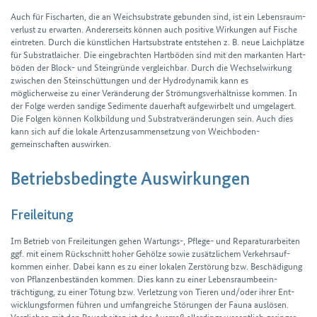
Auch für Fisch­arten, die an Weich­substrate gebunden sind, ist ein Lebens­raum­
verlust zu erwarten. Anderer­seits können auch positive Wirkungen auf Fische
eintreten. Durch die künst­lichen Hart­substrate entstehen z. B. neue Laich­plätze
für Substrat­laicher. Die ein­gebrachten Hart­böden sind mit den markanten Hart­
böden der Block- und Stein­gründe vergleich­bar. Durch die Wechsel­wirkung
zwischen den Stein­schüttungen und der Hydro­dynamik kann es
möglicherweise zu einer Veränderung der Strömungs­verhältnisse kommen. In
der Folge werden sandige Sedimente dauer­haft auf­gewirbelt und umge­lagert.
Die Folgen können Kolk­bildung und Substrat­veränderungen sein. Auch dies
kann sich auf die lokale Arten­zusammen­setzung von Weich­boden­
gemeinschaften aus­wirken.
Betriebsbedingte Auswirkungen
Freileitung
Im Betrieb von Freileitungen gehen Wartungs-, Pflege- und Reparatur­arbeiten
ggf. mit einem Rück­schnitt hoher Gehölze sowie zusätzlichem Verkehrs­auf­
kommen einher. Dabei kann es zu einer lokalen Zerstörung bzw. Beschädigung
von Pflanzen­beständen kommen. Dies kann zu einer Lebens­raum­beein­
trächtigung, zu einer Tötung bzw. Verletzung von Tieren und/oder ihrer Ent­
wicklungs­formen führen und umfang­reiche Störungen der Fauna auslösen.
Verglichen mit den Bau­arbeiten ist das Ausmaß allerdings wesentlich geringer