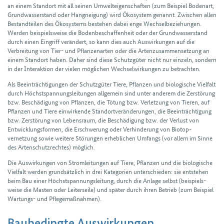
an einem Stand­ort mit all seinen Umwelt­eigen­schaften (zum Beispiel Bodenart,
Grundwasserstand oder Hangneigung) wird Öko­system genannt. Zwischen allen
Bestand­teilen des Öko­systems bestehen dabei enge Wechsel­beziehungen.
Werden beispiels­weise die Boden­beschaffen­heit oder der Grund­wasser­stand
durch einen Eingriff verändert, so kann dies auch Aus­wirkungen auf die
Verbreitung von Tier- und Pflanzen­arten oder die Arten­zusammen­setzung an
einem Stand­ort haben. Daher sind diese Schutzgüter nicht nur einzeln, sondern
in der Inter­aktion der vielen möglichen Wechselwirkungen zu betrachten.
Als Beein­trächtigungen der Schutz­güter Tiere, Pflanzen und biologische Vielfalt
durch Höchst­spannungs­leitungen allgemein sind unter anderem die Zerstörung
bzw. Beschädigung von Pflanzen, die Tötung bzw. Verletzung von Tieren, auf
Pflanzen und Tiere einwirkende Standort­veränderungen, die Beeinträchtigung
bzw. Zerstörung von Lebensraum, die Beschädigung bzw. der Verlust von
Entwicklungsformen, die Erschwerung oder Verhinderung von Biotop­
vernetzung sowie weitere Störungen erheblichen Umfangs (vor allem im Sinne
des Artenschutzrechtes) möglich.
Die Aus­wirkungen von Strom­leitungen auf Tiere, Pflanzen und die biologische
Viel­falt werden grund­sätzlich in drei Kategorien unter­schieden: sie entstehen
beim Bau einer Höchst­spannungs­leitung, durch die Anlage selbst (beispiels­
weise die Masten oder Leiterseile) und später durch ihren Betrieb (zum Beispiel
Wartungs- und Pflege­maßnahmen).
Baubedingte Auswirkungen