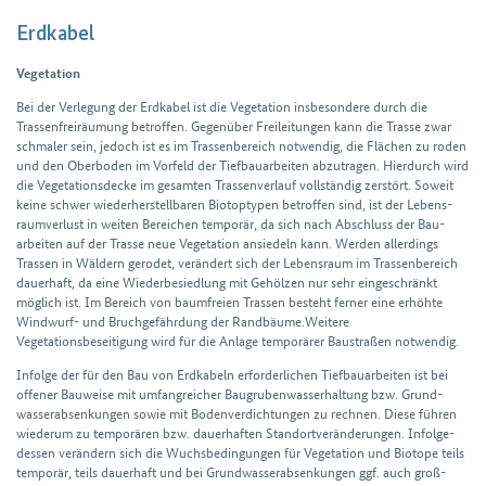
Erdkabel
Vegetation
Bei der Verlegung der Erdkabel ist die Vegetation insbesondere durch die
Trassen­freiräumung betroffen. Gegen­über Freileitungen kann die Trasse zwar
schmaler sein, jedoch ist es im Trassen­bereich notwendig, die Flächen zu roden
und den Oberboden im Vorfeld der Tief­bau­arbeiten abzutragen. Hier­durch wird
die Vegetations­decke im gesamten Trassen­verlauf voll­ständig zerstört. Soweit
keine schwer wieder­her­stell­baren Biotoptypen betroffen sind, ist der Lebens­
raum­verlust in weiten Bereichen temporär, da sich nach Abschluss der Bau­
arbeiten auf der Trasse neue Vegetation ansiedeln kann. Werden allerdings
Trassen in Wäldern gerodet, verändert sich der Lebens­raum im Trassen­bereich
dauerhaft, da eine Wieder­besiedlung mit Gehölzen nur sehr eingeschränkt
möglich ist. Im Bereich von baum­freien Trassen besteht ferner eine erhöhte
Wind­wurf- und Bruch­ge­fähr­dung der Rand­bäume.Weitere
Vegetationsbeseitigung wird für die Anlage temporärer Baustraßen notwendig.
Infolge der für den Bau von Erd­kabeln erforder­lichen Tief­bau­arbeiten ist bei
offener Bauweise mit umfang­reicher Bau­gruben­wasser­haltung bzw. Grund­
wasser­absenkungen sowie mit Bodenverdichtungen zu rechnen. Diese führen
wiederum zu temporären bzw. dauer­haften Stand­ort­ver­änderungen. Infolge­
dessen verändern sich die Wuchs­bedingungen für Vegetation und Bio­tope teils
temporär, teils dauerhaft und bei Grundwasserabsenkungen ggf. auch groß­