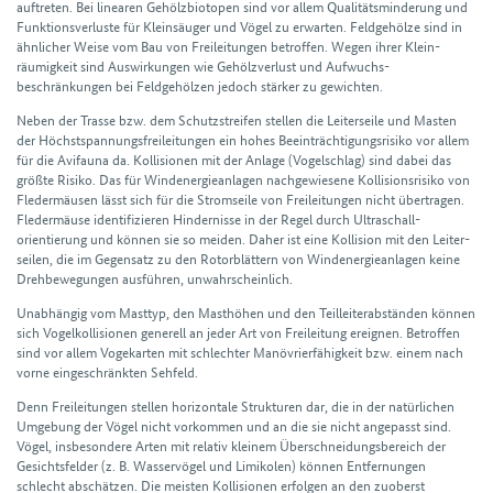
auftreten. Bei linearen Gehölz­biotopen sind vor allem Qualitätsminderung und
Funktionsverluste für Kleinsäuger und Vögel zu erwarten. Feldgehölze sind in
ähnlicher Weise vom Bau von Frei­leitungen betroffen. Wegen ihrer Klein­
räumig­keit sind Auswirkungen wie Gehölz­verlust und Auf­wuchs­
beschränkungen bei Feld­gehölzen jedoch stärker zu gewichten.
Neben der Trasse bzw. dem Schutz­streifen stellen die Leiter­seile und Masten
der Höchst­spannungs­frei­leitungen ein hohes Beein­trächtigungs­risiko vor allem
für die Avi­fauna da. Kollisionen mit der Anlage (Vogel­schlag) sind dabei das
größte Risiko. Das für Wind­energie­anlagen nach­gewiesene Kollisions­risiko von
Fleder­mäusen lässt sich für die Strom­seile von Frei­leitungen nicht über­tragen.
Fleder­mäuse identifizieren Hinder­nisse in der Regel durch Ultra­schall­
orientierung und können sie so meiden. Daher ist eine Kollision mit den Leiter­
seilen, die im Gegen­satz zu den Rotor­blättern von Wind­energie­anlagen keine
Dreh­bewegungen aus­führen, unwahr­scheinlich.
Unabhängig vom Masttyp, den Mast­höhen und den Teil­leiter­abständen können
sich Vogel­kollisionen generell an jeder Art von Frei­leitung ereignen. Betroffen
sind vor allem Vogekarten mit schlechter Manövrier­fähig­keit bzw. einem nach
vorne einge­schränkten Sehfeld.
Denn Frei­leitungen stellen horizontale Strukturen dar, die in der natür­lichen
Umgebung der Vögel nicht vorkommen und an die sie nicht angepasst sind.
Vögel, insbesondere Arten mit relativ kleinem Über­schneidungs­bereich der
Gesichts­felder (z. B. Wasser­vögel und Limikolen) können Entfernungen
schlecht abschätzen. Die meisten Kollisionen erfolgen an den zuoberst