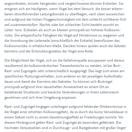
angeordneten, einzeln hängenden und vergleichs­weise dünnen Erd­seilen. Sie
ereignen sich am häufigsten, wenn Vögel bei dem Versuch, die besser erkenn­
baren strom­führenden Leitungs­bündel zu über­fliegen, nach oben aus­weichen
und aufgrund der hohen Flug­geschwindig­keit mit dem schlecht sicht­baren Erd­
seil zusammen­stoßen. Nachts oder bei schlechter Sicht besteht sowohl an
Leiter- bzw. Erd­seilen als auch an Masten prinzipiell ein höheres Kollisions­
risiko. Die art­spezifische Fähigkeit der Vögel auf Hindernisse zu reagieren und
die Anordnung der Leiter­seile (einschließ­lich der Erd­seile) beein­flussen das
Kollisions­risiko in erheblichem Maße. Darüber hinaus spielen auch die Gebiets­
kenntnis und der Entwicklungs­status der Vögel eine Rolle.
Die Möglichkeit der Vögel, sich an die Gefahren­quelle anzu­passen und daraus
resultierend die kollisions­kritischen Trassen­bereiche zu meiden, ist bei Brut-,
Rast- und Zug­vögeln sehr unter­schiedlich ausgeprägt. Das liegt zum einen am
spezifischen Nutzungs­verhalten, zum anderen an der jeweiligen Aufent­halts­
dauer und damit der Kenntnis des Gebietes. So können sich Brut­vögel
prinzipiell aufgrund ihrer dauer­haften Anwesenheit an einem Ort an
bestehende Strukturen und bau­liche Veränderungen in ihrem Lebens­raum
gewöhnen und sich ihrer Umgebung anpassen.
Rast- und Zug­vögel hingegen unter­liegen aufgrund fehlender Orts­kenntnisse in
der Regel einer erhöhten Kollisions­gefahr, da es durch die kurze Verweil­dauer in
einem Gebiet nicht zu einem Gewöhnungs­effekt an Frei­leitungen kommt. Vor
diesem Hinter­grund gelten Rast- und Zug­vögel als besonders gefährdet. Die
höchsten Verlust­zahlen sind in Durch­zugs- und Rast­gebieten mit großer Vogel­