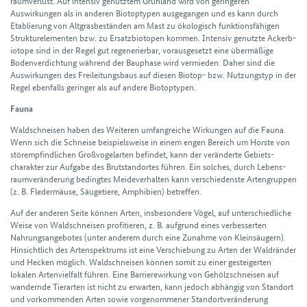
raumverlust. Auf intensiv genutztem Grün­land wird von geringeren
Auswirkungen als in anderen Biotop­typen ausgegangen und es kann durch
Etablierung von Alt­gras­beständen am Mast zu ökologisch funktions­fähigen
Struktur­elementen bzw. zu Ersatz­biotopen kommen. Intensiv genutzte Ackerb­
iotope sind in der Regel gut regenerier­bar, voraus­gesetzt eine über­mäßige
Boden­verdichtung während der Bau­phase wird vermieden. Daher sind die
Auswirkungen des Frei­leitungs­baus auf diesen Biotop- bzw. Nutzungs­typ in der
Regel ebenfalls geringer als auf andere Biotop­typen.
Fauna
Wald­schneisen haben des Weiteren umfang­reiche Wirkungen auf die Fauna.
Wenn sich die Schneise beispiels­weise in einem engen Bereich um Horste von
stör­empfind­lichen Groß­vogel­arten befindet, kann der veränderte Gebiets­
charakter zur Aufgabe des Brut­stand­ortes führen. Ein solches, durch Lebens­
raum­veränderung bedingtes Meide­verhalten kann verschiedenste Arten­gruppen
(z. B. Fleder­mäuse, Säuge­tiere, Amphibien) betreffen.
Auf der anderen Seite können Arten, insbesondere Vögel, auf unter­schiedliche
Weise von Wald­schneisen profitieren, z. B. aufgrund eines verbesserten
Nahrungs­angebotes (unter anderem durch eine Zunahme von Klein­säugern).
Hinsichtlich des Arten­spektrums ist eine Verschiebung zu Arten der Wald­ränder
und Hecken möglich. Wald­schneisen können somit zu einer gesteigerten
lokalen Arten­vielfalt führen. Eine Barriere­wirkung von Gehölz­schneisen auf
wandernde Tierarten ist nicht zu erwarten, kann jedoch abhängig von Standort
und vorkommenden Arten sowie vorgenom­mener Stand­ort­veränderung