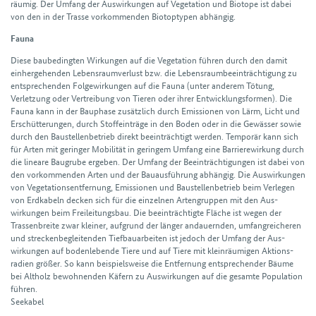
räumig. Der Umfang der Auswirkungen auf Vegetation und Biotope ist dabei
von den in der Trasse vorkommenden Biotoptypen abhängig.
Fauna
Diese baubedingten Wirkungen auf die Vegetation führen durch den damit
einher­gehenden Lebensraumverlust bzw. die Lebensraumbeeinträchtigung zu
entsprechenden Folge­wirkungen auf die Fauna (unter anderem Tötung,
Verletzung oder Vertreibung von Tieren oder ihrer Entwicklungsformen). Die
Fauna kann in der Bau­phase zusätzlich durch Emissionen von Lärm, Licht und
Erschüt­terungen, durch Stoff­einträge in den Boden oder in die Gewässer sowie
durch den Bau­stellen­betrieb direkt beeinträchtigt werden. Temporär kann sich
für Arten mit geringer Mobilität in geringem Umfang eine Barriere­wirkung durch
die lineare Bau­grube ergeben. Der Umfang der Beein­trächtigungen ist dabei von
den vorkom­menden Arten und der Bau­aus­führung abhängig. Die Auswirkungen
von Vegetations­entfernung, Emissionen und Bau­stellen­betrieb beim Verlegen
von Erd­kabeln decken sich für die einzelnen Arten­gruppen mit den Aus­
wirkungen beim Frei­leitungs­bau. Die beeinträchtigte Fläche ist wegen der
Trassen­breite zwar kleiner, aufgrund der länger andauernden, umfang­reicheren
und strecken­be­gleitenden Tief­bau­arbeiten ist jedoch der Umfang der Aus­
wirkungen auf boden­lebende Tiere und auf Tiere mit klein­räumigen Aktions­
radien größer. So kann beispiels­weise die Entfernung entsprechender Bäume
bei Alt­holz bewohnenden Käfern zu Aus­wirkungen auf die gesamte Population
führen.
Seekabel