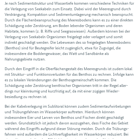
Je nach Sediment­struktur und Wassertiefe kommen verschiedene Techniken für
die Verlegung von Seekabeln zum Einsatz. Dabei wird der Meeresgrund durch
Verdrängung, Kompaktion und Sediment­umlagerung mechanisch beansprucht.
Durch die Flächenbeanspruchung des Meeresbodens kann es zu einer direkten
Schädigung oder Zerstörung, am Boden lebender Organismen und deren
Habitate, kommen (z. B. Riffe und Seegraswiesen). Außerdem können bei der
Verlegung von Seekabeln Organismen freig­elegt oder verlagert und somit
indirekt geschädigt werden. Die Lebewesen des so frei­gelegten Meeres­bodens
(Benthos) sind für Beute­greifer leicht zugänglich, etwa für Zugvögel, die
insbesondere die Boddengewässer, das Watt und Sandbänke als
Nahrungsgebiete nutzen.
Durch den Eingriff in die Ober­flächen­gestalt des Meeres­grunds ist zudem lokal
mit Struktur- und Funktions­verlusten für das Benthos zu rechnen. Infolge kann
es zu lokalen Veränderungen der Benthos­gemeinschaft kommen. Die
Schädigung oder Zerstörung benthischer Organismen tritt in der Regel aller­
dings nur klein­räumig und kurz­fristig auf, da mit einer zügigen Wieder­
besiedlung zu rechnen ist.
Bei der Kabel­verlegung im Sublitoral können zudem Sediment­auf­wirbelungen
und Trübungs­fahnen im Wasser­körper auftreten. Hier­durch können
insbesondere Eier und Larven von Benthos und Fischen direkt geschädigt
werden. Grund­sätzlich ist jedoch davon aus­zu­gehen, dass Fische das Gebiet
während des Eingriffs aufgrund dieser Störung meiden. Durch die Trübungs­
fahnen wird außerdem die Licht­verfüg­barkeit im Wasser­körper reduziert. Bei