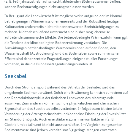
(z. B. Früh­jahrs­austrieb) auf schlecht ableitenden Böden zusammen­treffen,
können Beein­trächtigungen nicht ausgeschlossen werden.
In Bezug auf die Land­wirt­schaft ist möglicher­weise aufgrund der im Normal­
betrieb geringen Wärme­emissionen einerseits und der Robust­heit heutiger
Kultur­sorten anderer­seits nicht mit nennens­werten Beein­trächtigungen zu
rechnen. Nicht abschließend untersucht sind bisher möglicher­weise
auftretende summarische Effekte. Die betriebs­bedingte Wärme­zufuhr kann ggf.
die Tendenz der klima­bedingten Boden­erwärmung verstärken. Die
Auswirkungen betriebs­bedingter Wärme­emissionen auf den Boden, den
Wasserhaushalt (Aus­trocknung) und das Boden­leben sowie summarische
Effekte sind daher zentrale Frage­stellungen einiger aktueller Forschungs­
vorhaben, in die die Bundes­netz­agentur eingebunden ist.
Seekabel
Durch den Strom­transport während des Betriebs der Seekabel wird das
umgebende Sediment erwärmt. Solch eine Erwärmung kann sich zum einen auf
den Reproduktions­zyklus der tierischen Lebe­wesen des Meeres­grunds
auswirken. Zum anderen können sich die physikalischen und chemischen
Eigenschaften des Substrates selbst verändern. Infolge­dessen ist eine lokale
Veränderung der Arten­gemeinschaft und/oder eine Erhöhung der Invasibilität
am Standort möglich. Auch eine stärkere Zunahme von Bakterien (z. B.
Clostridium botulinum) ist nicht aus­zu­schließen. Im Vergleich zur gesamten
Sediment­masse sind jedoch verhältnis­mäßig geringe Mengen erwärmten