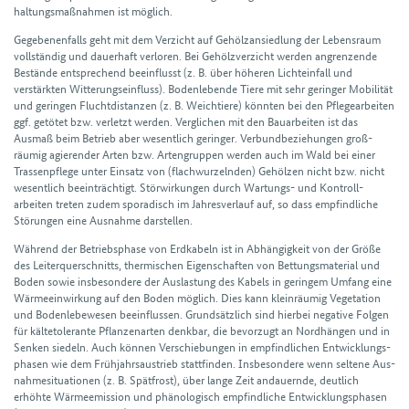
haltungs­maß­nahmen ist möglich.
Gegebenen­falls geht mit dem Verzicht auf Gehölz­an­sied­lung der Lebens­raum
voll­ständig und dauer­haft verloren. Bei Gehölz­verzicht werden angrenzende
Bestände entsprechend beein­flusst (z. B. über höheren Licht­einfall und
verstärkten Witterungs­einfluss). Boden­lebende Tiere mit sehr geringer Mobilität
und geringen Flucht­distanzen (z. B. Weich­tiere) könnten bei den Pflege­arbeiten
ggf. getötet bzw. verletzt werden. Verglichen mit den Bau­arbeiten ist das
Ausmaß beim Betrieb aber wesentlich geringer. Verbund­beziehungen groß­
räumig agierender Arten bzw. Arten­gruppen werden auch im Wald bei einer
Trassen­pflege unter Einsatz von (flach­wurzelnden) Gehölzen nicht bzw. nicht
wesent­lich beein­trächtigt. Störwirkungen durch Wartungs- und Kontroll­
arbeiten treten zudem sporadisch im Jahres­verlauf auf, so dass empfindliche
Störungen eine Ausnahme darstellen.
Während der Betriebs­phase von Erd­kabeln ist in Abhängig­keit von der Größe
des Leiter­querschnitts, thermischen Eigen­schaften von Bettungs­material und
Boden sowie insbesondere der Auslastung des Kabels in geringem Umfang eine
Wärme­einwirkung auf den Boden möglich. Dies kann klein­räumig Vegetation
und Boden­lebe­wesen beein­flussen. Grund­sätzlich sind hierbei negative Folgen
für kälte­tolerante Pflanzen­arten denkbar, die bevorzugt an Nord­hängen und in
Senken siedeln. Auch können Verschiebungen in empfindlichen Entwicklungs­
phasen wie dem Früh­jahrs­austrieb statt­finden. Insbesondere wenn seltene Aus­
nahme­situationen (z. B. Spät­frost), über lange Zeit andauernde, deutlich
erhöhte Wärme­emission und phänologisch empfindliche Entwicklungs­phasen