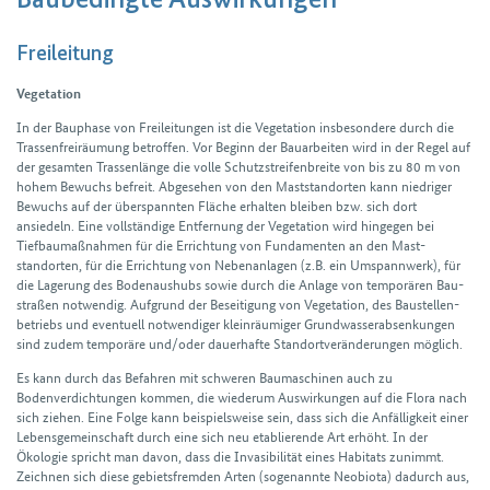
Freileitung
Vegetation
In der Bau­phase von Freileitungen ist die Vegetation insbesondere durch die
Trassen­frei­räumung betroffen. Vor Beginn der Bau­arbeiten wird in der Regel auf
der gesamten Trassenlänge die volle Schutzstreifenbreite von bis zu 80 m von
hohem Bewuchs befreit. Abgesehen von den Mast­stand­orten kann niedriger
Bewuchs auf der über­spannten Fläche erhalten bleiben bzw. sich dort
ansiedeln. Eine voll­ständige Entfernung der Vegetation wird hingegen bei
Tiefbau­maß­nahmen für die Errichtung von Fundamenten an den Mast­
standorten, für die Errichtung von Nebenanlagen (z.B. ein Umspann­werk), für
die Lagerung des Bodenaushubs sowie durch die Anlage von temporären Bau­
straßen notwendig. Aufgrund der Beseitigung von Vegetation, des Baustellen­
betriebs und eventuell notwendiger klein­räumiger Grundwasserabsenkungen
sind zudem temporäre und/oder dauerhafte Standort­veränderungen möglich.
Es kann durch das Befahren mit schweren Baumaschinen auch zu
Bodenverdichtungen kommen, die wiederum Auswirkungen auf die Flora nach
sich ziehen. Eine Folge kann beispiels­weise sein, dass sich die Anfälligkeit einer
Lebens­gemeinschaft durch eine sich neu etablierende Art erhöht. In der
Ökologie spricht man davon, dass die Invasi­bilität eines Habitats zunimmt.
Zeichnen sich diese gebiets­fremden Arten (sogenannte Neobiota) dadurch aus,