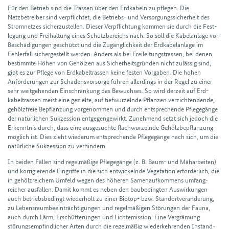
Für den Betrieb sind die Trassen über den Erdkabeln zu pflegen. Die
Netzbetreiber sind verpflichtet, die Betriebs- und Versorgungs­sicherheit des
Strom­netzes sicher­zustellen. Dieser Verpflichtung kommen sie durch die Fest­
legung und Frei­haltung eines Schutz­bereichs nach. So soll die Kabel­anlage vor
Beschädigungen geschützt und die Zugäng­lich­keit der Erd­kabel­anlage im
Fehler­fall sicher­gestellt werden. Anders als bei Freileitungstrassen, bei denen
bestimmte Höhen von Gehölzen aus Sicher­heits­gründen nicht zulässig sind,
gibt es zur Pflege von Erd­kabel­trassen keine festen Vorgaben. Die hohen
Anforderungen zur Schadens­vorsorge führen aller­dings in der Regel zu einer
sehr weit­gehenden Ein­schränkung des Bewuchses. So wird derzeit auf Erd­
kabel­trassen meist eine gezielte, auf tief­wurzelnde Pflanzen verzichtendende,
gehölz­freie Bepflanzung vor­genommen und durch entsprechende Pflege­gänge
der natürlichen Sukzession entgegen­gewirkt. Zunehmend setzt sich jedoch die
Erkenntnis durch, dass eine aus­gesuchte flach­wurzelnde Gehölz­be­pflanzung
möglich ist. Dies zieht wiederum entsprechende Pflege­gänge nach sich, um die
natür­liche Sukzession zu verhindern.
In beiden Fällen sind regel­mäßige Pflege­gänge (z. B. Baum- und Mäharbeiten)
und korrigierende Eingriffe in die sich entwickelnde Vegetation erforderlich, die
in gehölz­reichem Umfeld wegen des höheren Samen­auf­kommens umfang­
reicher aus­fallen. Damit kommt es neben den bau­bedingten Aus­wirkungen
auch betriebs­bedingt wieder­holt zu einer Biotop- bzw. Stand­ort­veränderung,
zu Lebens­raum­beein­trächtigungen und regel­mäßigen Störungen der Fauna,
auch durch Lärm, Erschütterungen und Licht­emission. Eine Vergrämung
störungs­empfindlicher Arten durch die regel­mäßig wieder­kehrenden Instand­