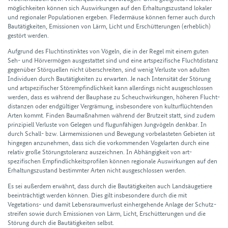
möglich­keiten können sich Auswirkungen auf den Erhaltungs­zustand lokaler
und regionaler Populationen ergeben. Fleder­mäuse können ferner auch durch
Bau­tätigkeiten, Emissionen von Lärm, Licht und Erschütterungen (erheblich)
gestört werden.
Aufgrund des Flucht­instinktes von Vögeln, die in der Regel mit einem guten
Seh- und Hör­vermögen ausge­stattet sind und eine art­spezifische Flucht­distanz
gegen­über Stör­quellen nicht über­schreiten, sind wenig Verluste von adulten
Individuen durch Bau­tätig­keiten zu erwarten. Je nach Intensität der Störung
und art­spezifischer Stör­empfind­lich­keit kann allerdings nicht aus­geschlossen
werden, dass es während der Bau­phase zu Scheuch­wirkungen, höheren Flucht­
distanzen oder end­gültiger Vergrämung, insbesondere von kultur­flüch­tenden
Arten kommt. Finden Bau­maßnahmen während der Brut­zeit statt, sind zudem
prinzipiell Verluste von Gelegen und flug­unfähigen Jung­vögeln denkbar. In
durch Schall- bzw. Lärm­emissionen und Bewegung vorbelasteten Gebieten ist
hingegen anzunehmen, dass sich die vorkom­menden Vogel­arten durch eine
relativ große Störungs­toleranz auszeichnen. In Abhängig­keit von art­
spezifischen Empfind­lich­keits­profilen können regionale Aus­wirkungen auf den
Erhaltungs­zustand bestimmter Arten nicht aus­ge­schlossen werden.
Es sei außer­dem erwähnt, dass durch die Bau­tätig­keiten auch Land­säuge­tiere
beein­trächtigt werden können. Dies gilt ins­besondere durch die mit
Vegetations- und damit Lebens­raum­verlust einher­gehende Anlage der Schutz­
streifen sowie durch Emissionen von Lärm, Licht, Erschüt­terungen und die
Störung durch die Bau­tätigkeiten selbst.