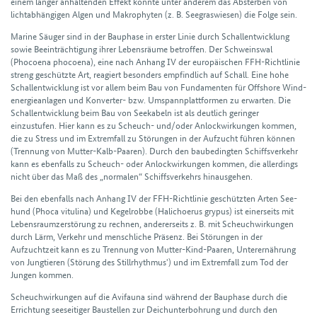
einem länger anhaltenden Effekt könnte unter anderem das Ab­sterben von
licht­abhängigen Algen und Makro­phyten (z. B. See­gras­wiesen) die Folge sein.
Marine Säuger sind in der Bau­phase in erster Linie durch Schall­entwicklung
sowie Beein­trächtigung ihrer Lebens­räume betroffen. Der Schweins­wal
(Phocoena phocoena), eine nach Anhang IV der europäischen FFH-Richtlinie
streng geschützte Art, reagiert besonders empfindlich auf Schall. Eine hohe
Schall­entwicklung ist vor allem beim Bau von Fundamenten für Offshore Wind­
energie­anlagen und Konverter- bzw. Umspann­platt­formen zu erwarten. Die
Schall­entwicklung beim Bau von See­kabeln ist als deutlich geringer
einzustufen. Hier kann es zu Scheuch- und/oder Anlock­wirkungen kommen,
die zu Stress und im Extrem­fall zu Störungen in der Aufzucht führen können
(Trennung von Mutter-Kalb-Paaren). Durch den bau­bedingten Schiffs­verkehr
kann es ebenfalls zu Scheuch- oder Anlock­wirkungen kommen, die allerdings
nicht über das Maß des „normalen“ Schiffs­verkehrs hinausgehen.
Bei den ebenfalls nach Anhang IV der FFH-Richtlinie geschützten Arten See­
hund (Phoca vitulina) und Kegelrobbe (Halichoerus grypus) ist einer­seits mit
Lebens­raum­zerstörung zu rechnen, andererseits z. B. mit Scheuchwirkungen
durch Lärm, Verkehr und menschliche Präsenz. Bei Störungen in der
Aufzuchtzeit kann es zu Trennung von Mutter-Kind-Paaren, Unterernährung
von Jungtieren (Störung des Stillrhythmus') und im Extrem­fall zum Tod der
Jungen kommen.
Scheuchwirkungen auf die Avifauna sind während der Bauphase durch die
Errichtung see­seitiger Baustellen zur Deich­unter­bohrung und durch den