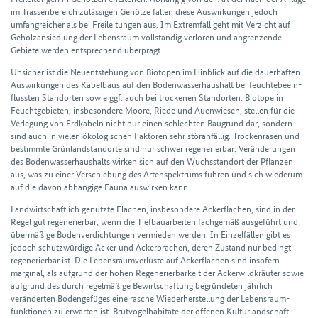
im Trassen­bereich zulässigen Gehölze fallen diese Aus­wirkungen jedoch
umfang­reicher als bei Frei­leitungen aus. Im Extrem­fall geht mit Verzicht auf
Gehölz­an­siedlung der Lebens­raum vollständig verloren und angrenzende
Gebiete werden entsprechend überprägt.
Unsicher ist die Neu­ent­stehung von Biotopen im Hinblick auf die dauer­haften
Aus­wirkungen des Kabel­baus auf den Bodenwasser­haus­halt bei feuchte­beein­
flussten Standorten sowie ggf. auch bei trockenen Stand­orten. Biotope in
Feucht­gebieten, insbesondere Moore, Riede und Auen­wiesen, stellen für die
Verlegung von Erd­kabeln nicht nur einen schlechten Bau­grund dar, sondern
sind auch in vielen ökolo­gischen Faktoren sehr stör­anfällig. Trocken­rasen und
bestimmte Grün­land­stand­orte sind nur schwer regenerier­bar. Veränderungen
des Bodenwasserhaushalts wirken sich auf den Wuchs­standort der Pflanzen
aus, was zu einer Verschiebung des Arten­spektrums führen und sich wiederum
auf die davon abhängige Fauna auswirken kann.
Land­wirt­schaftlich genutzte Flächen, insbesondere Acker­flächen, sind in der
Regel gut regenerier­bar, wenn die Tief­bau­arbeiten fach­gemäß ausgeführt und
über­mäßige Bodenverdichtungen vermieden werden. In Einzel­fällen gibt es
jedoch schutz­würdige Äcker und Acker­brachen, deren Zustand nur bedingt
regenerier­bar ist. Die Lebens­raum­verluste auf Acker­flächen sind insofern
marginal, als aufgrund der hohen Regenerier­bar­keit der Acker­wild­kräuter sowie
aufgrund des durch regel­mäßige Bewirtschaftung begründeten jährlich
veränderten Boden­gefüges eine rasche Wieder­herstellung der Lebens­raum­
funktionen zu erwarten ist. Brut­vogel­habitate der offenen Kultur­land­schaft