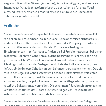
weg­fallen. Dies ist bei Gänsen (Anserinae), Schwänen (Cygnini) und anderen
Enten­vögeln (Anatidae) insofern kritisch zu beurteilen, da für diese Vögel
aufgrund ihrer pflanzlichen Ernährungs­weise die Größe der Fläche dem
Nahrungs­angebot entspricht.
Erdkabel
Die anlage­bedingten Wirkungen bei Erdkabeln unterscheiden sich erheblich
von denen bei Freileitungen, da in der Regel keine ober­irdisch sicht­baren Bau­
werke verbleiben. Der Trassenbereich steht nach der Verlegung der Erd­kabel
erneut als Pflanzen­standort und Habitat für Tiere ─ allerdings mit
Einschränkungen ─ zur Verfügung. Anders als bei Frei­leitungs­trassen, bei denen
bestimmte Höhen von Gehölzen aus Sicher­heits­gründen nicht zulässig sind,
gibt es eine solche Wuchs­höhen­beschränkung auf Erd­kabel­trassen nicht.
Allerdings lässt sich aus der Verle­geart und -tiefe der Erd­kabel ableiten, dass
tief­wurzelnde Gehölze Schäden an den Leitungen verursachen können. Derzeit
wird in der Regel auf Gehölz­wachstum über den Erd­kabel­trassen verzichtet.
Vereinzelt können Biotope mit flach­wurzelnden Gehölzen und Sträuchern
entwickelt werden, die jedoch eine entsprechende Pflege erfordern, um eine
natür­liche Sukzession zu vermeiden. Die genannten Pflanz­beschränkungen im
Schutzstreifen führen dazu, dass die Aus­wirkungen von Erd­kabel­trassen
insbesondere auf Gehölz­biotope erheblich aus­fallen.
Ansonsten decken sich die Aus­wirkungen mit denen, die bei der Anlage von
Frei­leitungen in Gehölzen entstehen. Abhängig von der Art der nach der Anlage