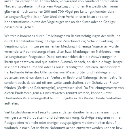
anzahl zu verzeichnen. In feuchten, vorwiegend von Grünl­and dominierten
Niederungs­gebieten mit starkem Vogel­zug und hohen Rast­beständen verun­
glücken jährlich zwischen 200 und 700 Vögel pro Leitungs­kilometer durch
Leitungs­anflug/Kollision. Von ähnlichen Verhältnissen ist an anderen
Konzentrations­punkten des Vogel­zuges wie an der Küste oder an Gebirgs­
pässen auszugehen.
Weiterhin kommt es durch Frei­leitungen zu Beein­trächtigungen der Avi­fauna
durch Habitat­entwertung in Folge von Zerschneidung, Scheuch­wirkung und
Vergrämung bis hin zur permanenten Meidung. Für einige Vogel­arten wurden
verminderte Raum­nutzungs­intensitäten bzw. Meidungen im Nah­bereich von
Leitungs­trassen fest­gestellt. Dabei unter­scheiden sich die Auswirkungen in
ihrem quantitativen und qualitativen Aus­maß danach, ob sich die Vögel länger
in einem Gebiet aufhalten oder es nur kurz­zeitig frequentieren. Insbesondere
frei brütende Arten des Offen­landes wie Wiesen­brüter und Feld­vögel sind
potenziell nicht nur durch den Verlust an Brut- und Nahrungs­flächen betroffen,
sondern auch, da sie auf offene, weite Land­schaften, zum Schutz vor Fress­
feinden (Greif- und Raben­vögeln), angewiesen sind. Da Frei­leitungs­masten von
diesen Prädatoren gern als Ansitz­warten genutzt werden, können unter
Umständen Vergrämungs­effekte und Eingriffe in das Räuber-Beute-Verhältnis
auftreten.
Vertikal­strukturen wie Frei­leitungen entfalten darüber hinaus eine mehr oder
weniger starke Silhouetten- und Scheuch­wirkung. Rast­vögel reagieren in ihren
Rast­gebieten mit mehr oder weniger ausgeprägtem Meide­verhalten darauf,
wodurch je nach Art wichtige Nahrungs­flächen entwertet werden können bzw.