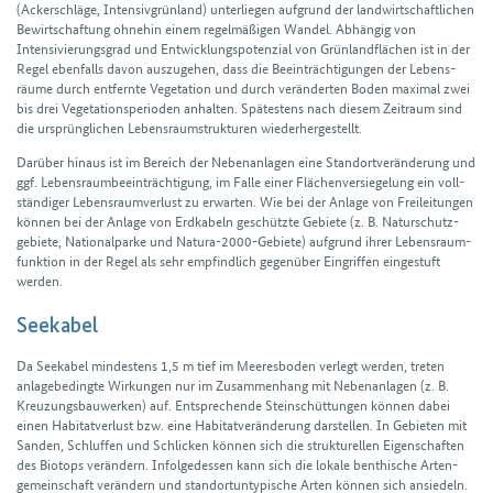
(Acker­schläge, Intensiv­grünland) unterliegen aufgrund der land­wirt­schaftlichen
Bewirtschaftung ohnehin einem regel­mäßigen Wandel. Abhängig von
Intensivierungs­grad und Entwicklungs­potenzial von Grün­land­flächen ist in der
Regel ebenfalls davon auszugehen, dass die Beein­trächtigungen der Lebens­
räume durch entfernte Vegetation und durch veränderten Boden maximal zwei
bis drei Vegetations­perioden anhalten. Spätestens nach diesem Zeit­raum sind
die ursprünglichen Lebens­raum­strukturen wieder­her­gestellt.
Darüber hinaus ist im Bereich der Nebenanlagen eine Stand­ort­veränderung und
ggf. Lebens­raum­beein­trächtigung, im Falle einer Flächenversiegelung ein voll­
ständiger Lebens­raum­verlust zu erwarten. Wie bei der Anlage von Frei­leitungen
können bei der Anlage von Erd­kabeln geschützte Gebiete (z. B. Natur­schutz­
gebiete, National­parke und Natura-2000-Gebiete) aufgrund ihrer Lebens­raum­
funktion in der Regel als sehr empfindlich gegenüber Eingriffen einge­stuft
werden.
Seekabel
Da Seekabel mindestens 1,5 m tief im Meeres­boden verlegt werden, treten
anlage­bedingte Wirkungen nur im Zusammen­hang mit Nebenanlagen (z. B.
Kreuzungs­bau­werken) auf. Entsprechende Stein­schüttungen können dabei
einen Habitat­verlust bzw. eine Habitat­veränderung darstellen. In Gebieten mit
Sanden, Schluffen und Schlicken können sich die strukturellen Eigen­schaften
des Biotops verändern. Infolge­dessen kann sich die lokale benthische Arten­
gemeinschaft verändern und stand­ort­un­typische Arten können sich ansiedeln.