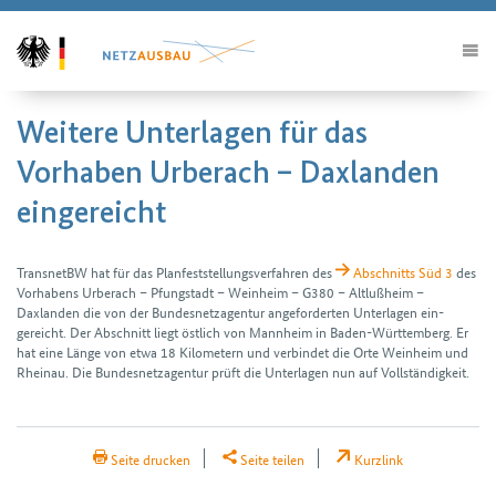
Weitere Unterlagen für das
Vorhaben Urberach – Daxlanden
eingereicht
TransnetBW hat für das Plan­feststellungs­verfahren des
Abschnitts Süd 3
des
Vorhabens Urberach – Pfungstadt – Weinheim – G380 – Altlußheim –
Daxlanden die von der Bundes­netz­agentur angeforderten Unterlagen ein­
gereicht. Der Abschnitt liegt östlich von Mannheim in Baden-Württemberg. Er
hat eine Länge von etwa 18 Kilometern und verbindet die Orte Weinheim und
Rheinau. Die Bundes­netz­agentur prüft die Unterlagen nun auf Voll­ständig­keit.
H2Teilen
Seite drucken
Seite teilen
Kurzlink