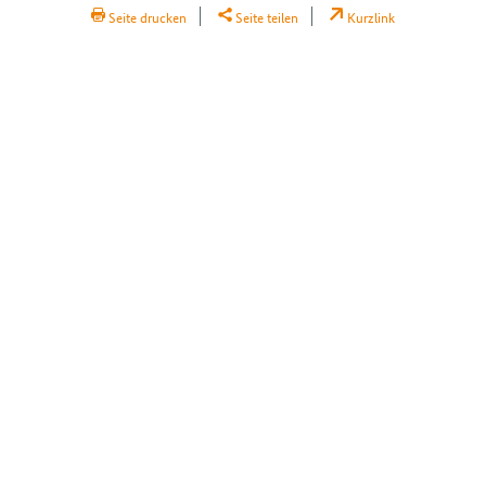
Seite drucken
Seite teilen
Kurzlink