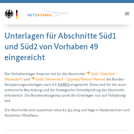
Unterlagen für Abschnitte Süd1
und Süd2 von Vorhaben 49
eingereicht
Der Vorhabenträger Amprion hat für die Abschnitte
Süd1 (Steinfurt –
Warendorf)
und
Süd2 (Warendorf - Lippetal/Welver/Hamm)
die Bundes­
fach­planungs­unterlagen nach § 8
NABEG
eingereicht. Diese sind für die raum­
ordnerische Beurteilung und die Strategische Umwelt­prüfung des Abschnitts
erforderlich. Die Bundes­netz­agentur prüft die Unter­lagen nun auf Voll­ständig­
keit.
Die Abschnitte sind zusammen etwa 82
km
lang und liegt in Niedersachsen und
Nordrhein-Westfalen.
H2Teilen