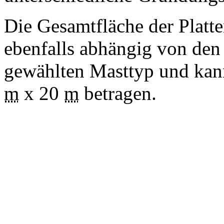
Die Gesamtfläche der Platt
ebenfalls abhängig von de
gewählten Masttyp und ka
m
x 20
m
betragen.