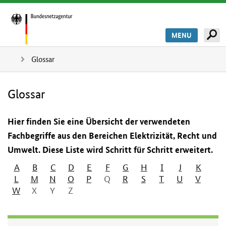
MENU
Glossar
Glossar
Hier finden Sie eine Übersicht der verwendeten
Fachbegriffe aus den Bereichen Elektrizität, Recht und
Umwelt. Diese Liste wird Schritt für Schritt erweitert.
A
B
C
D
E
F
G
H
I
J
K
L
M
N
O
P
Q
R
S
T
U
V
W
X
Y
Z