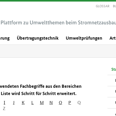
GLOSSAR
B
hrung
Übertragungstechnik
Umweltprüfungen
Ar
Sta
erwendeten Fachbegriffe aus den Bereichen
iste wird Schritt für Schritt erweitert.
I
J
K
L
M
N
O
P
Q
Z