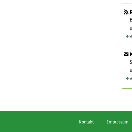
B
M
S
u
M
Kon­takt
Im­pres­s­um