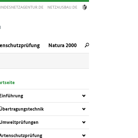
UNDESNETZAGENTUR.DE
NETZAUSBAU.DE
TE
SPRA­
CHE
tenschutzprüfung
Natura 2000
rt­sei­te
Ein­füh­rung
Über­tra­gungs­tech­nik
Um­welt­prü­fun­gen
Ar­ten­schutz­prü­fung