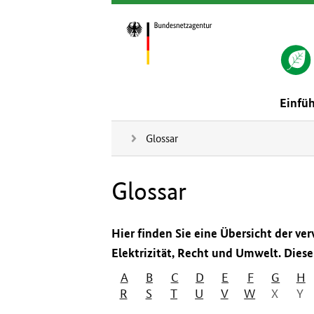
Einfü
Glossar
Glossar
Hier finden Sie eine Übersicht der v
Elektrizität, Recht und Umwelt. Diese L
A
B
C
D
E
F
G
H
R
S
T
U
V
W
X
Y