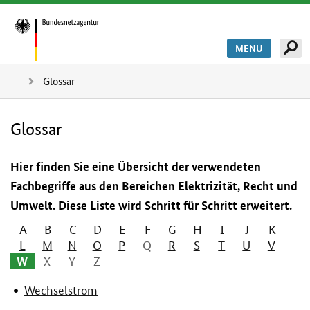
MENU
Glossar
Glossar
Hier finden Sie eine Übersicht der verwendeten
Fachbegriffe aus den Bereichen Elektrizität, Recht und
Umwelt. Diese Liste wird Schritt für Schritt erweitert.
A
B
C
D
E
F
G
H
I
J
K
L
M
N
O
P
Q
R
S
T
U
V
W
X
Y
Z
Wechselstrom