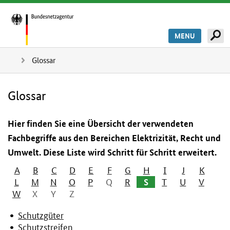
MENU
Glossar
Glossar
Hier finden Sie eine Übersicht der verwendeten
Fachbegriffe aus den Bereichen Elektrizität, Recht und
Umwelt. Diese Liste wird Schritt für Schritt erweitert.
A
B
C
D
E
F
G
H
I
J
K
L
M
N
O
P
Q
R
S
T
U
V
W
X
Y
Z
Schutzgüter
Schutzstreifen