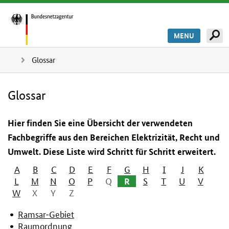
MENU
Glossar
Glossar
Hier finden Sie eine Übersicht der verwendeten
Fachbegriffe aus den Bereichen Elektrizität, Recht und
Umwelt. Diese Liste wird Schritt für Schritt erweitert.
A
B
C
D
E
F
G
H
I
J
K
L
M
N
O
P
Q
R
S
T
U
V
W
X
Y
Z
Ramsar-Gebiet
Raumordnung