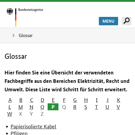
MENU
Glossar
Glossar
Hier finden Sie eine Übersicht der verwendeten
Fachbegriffe aus den Bereichen Elektrizität, Recht und
Umwelt. Diese Liste wird Schritt für Schritt erweitert.
A
B
C
D
E
F
G
H
I
J
K
L
M
N
O
P
Q
R
S
T
U
V
W
X
Y
Z
Papierisolierte Kabel
Pflügen