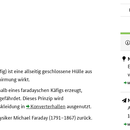
E
g) ist eine allseitig geschlossene Hülle aus
v
hirmung wirkt.
M
alb eines faradayschen Käfigs erzeugt,
efährdet. Dieses Prinzip wird
skleidung in
Konverterhallen
ausgenutzt.
A
I
ysiker Michael Faraday (1791–1867) zurück.
M