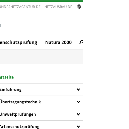
UNDESNETZAGENTUR.DE
NETZAUSBAU.DE
TE
SPRA­
CHE
tenschutzprüfung
Natura 2000
rt­sei­te
Ein­füh­rung
Über­tra­gungs­tech­nik
Um­welt­prü­fun­gen
Ar­ten­schutz­prü­fung