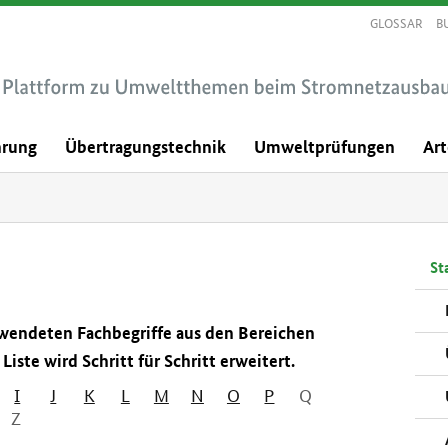
GLOSSAR
B
hrung
Übertragungstechnik
Umweltprüfungen
Ar
Sta
erwendeten Fachbegriffe aus den Bereichen
iste wird Schritt für Schritt erweitert.
I
J
K
L
M
N
O
P
Q
Z