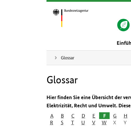
Einfü
Glossar
Glossar
Hier finden Sie eine Übersicht der v
Elektrizität, Recht und Umwelt. Diese L
A
B
C
D
E
F
G
H
R
S
T
U
V
W
X
Y