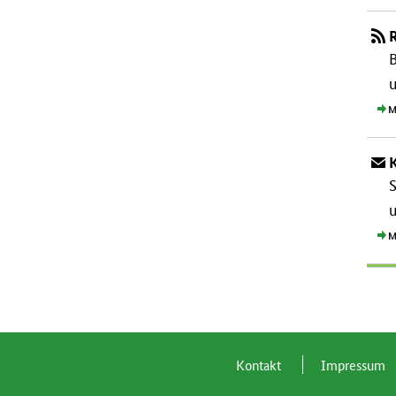
B
M
S
u
M
Kon­takt
Im­pres­s­um