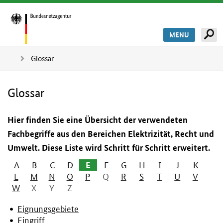
MENU
Glossar
Glossar
Hier finden Sie eine Übersicht der verwendeten
Fachbegriffe aus den Bereichen Elektrizität, Recht und
Umwelt. Diese Liste wird Schritt für Schritt erweitert.
A
B
C
D
E
F
G
H
I
J
K
L
M
N
O
P
Q
R
S
T
U
V
W
X
Y
Z
Eignungsgebiete
Eingriff