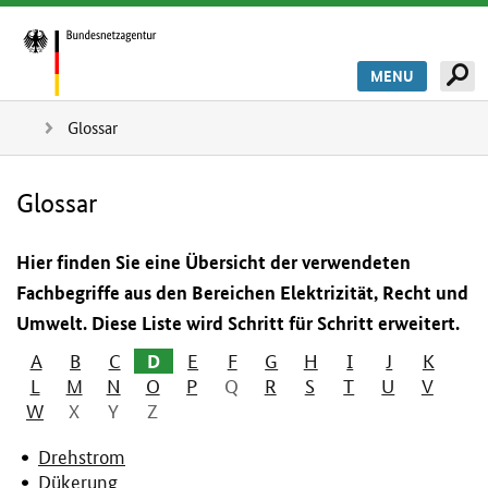
MENU
Glossar
Glossar
Hier finden Sie eine Übersicht der verwendeten
Fachbegriffe aus den Bereichen Elektrizität, Recht und
Umwelt. Diese Liste wird Schritt für Schritt erweitert.
A
B
C
D
E
F
G
H
I
J
K
L
M
N
O
P
Q
R
S
T
U
V
W
X
Y
Z
Drehstrom
Dükerung