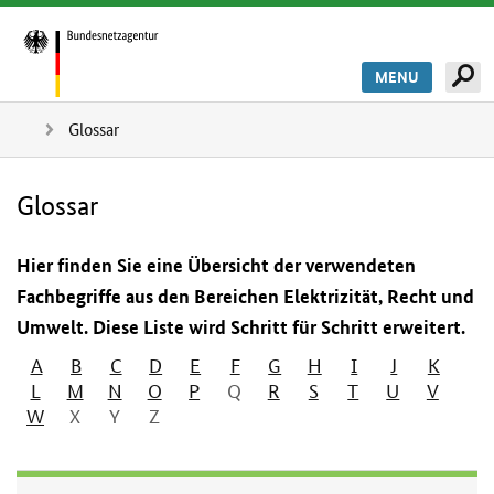
MENU
Glossar
Glossar
Hier finden Sie eine Übersicht der verwendeten
Fachbegriffe aus den Bereichen Elektrizität, Recht und
Umwelt. Diese Liste wird Schritt für Schritt erweitert.
A
B
C
D
E
F
G
H
I
J
K
L
M
N
O
P
Q
R
S
T
U
V
W
X
Y
Z