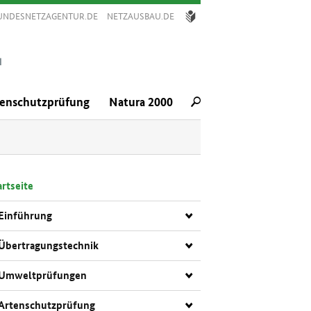
UNDESNETZAGENTUR.DE
NETZAUSBAU.DE
TE
SPRA­
CHE
tenschutzprüfung
Natura 2000
rt­sei­te
Ein­füh­rung
Über­tra­gungs­tech­nik
Um­welt­prü­fun­gen
Ar­ten­schutz­prü­fung