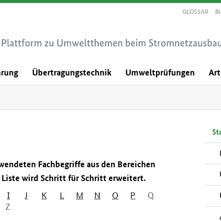
GLOSSAR
B
hrung
Übertragungstechnik
Umweltprüfungen
Ar
Sta
erwendeten Fachbegriffe aus den Bereichen
iste wird Schritt für Schritt erweitert.
I
J
K
L
M
N
O
P
Q
Z