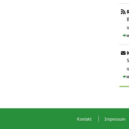
B
M
S
u
M
Kon­takt
Im­pres­s­um