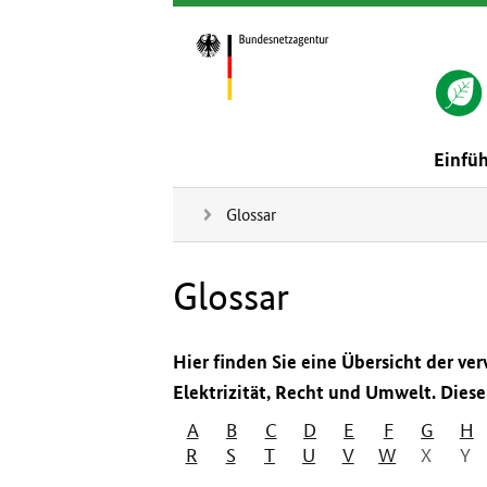
Einfü
Glossar
Glossar
Hier finden Sie eine Übersicht der v
Elektrizität, Recht und Umwelt. Diese L
A
B
C
D
E
F
G
H
R
S
T
U
V
W
X
Y